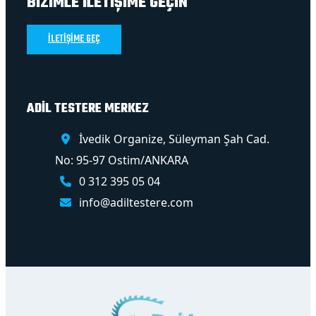
BİZİMLE İLETİŞİME GEÇİN
İLETİŞİME GEÇ
ADİL TESTERE MERKEZ
İvedik Organize, Süleyman Şah Cad.
No: 95-97 Ostim/ANKARA
0 312 395 05 04
info@adiltestere.com