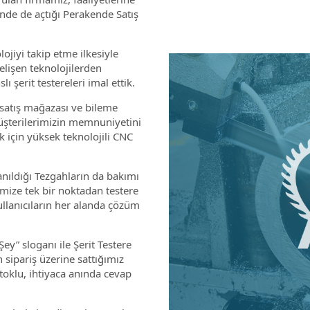
nde de açtığı Perakende Satış
jiyi takip etme ilkesiyle
elişen teknolojilerden
 şerit testereleri imal ettik.
satış mağazası ve bileme
üşterilerimizin memnuniyetini
k için yüksek teknolojili CNC
lanıldığı Tezgahların da bakımı
imize tek bir noktadan testere
 kullanıcıların her alanda çözüm
Şey” sloganı ile Şerit Testere
 sipariş üzerine sattığımız
stoklu, ihtiyaca anında cevap