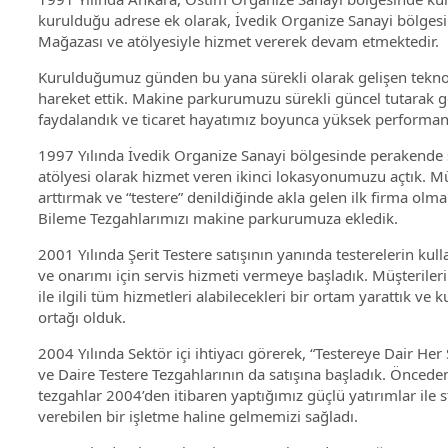
kurulduğu adrese ek olarak, İvedik Organize Sanayi bölgesi
Mağazası ve atölyesiyle hizmet vererek devam etmektedir.
Kurulduğumuz günden bu yana sürekli olarak gelişen teknolo
hareket ettik. Makine parkurumuzu sürekli güncel tutarak g
faydalandık ve ticaret hayatımız boyunca yüksek performanslı
1997 Yılında İvedik Organize Sanayi bölgesinde perakende 
atölyesi olarak hizmet veren ikinci lokasyonumuzu açtık. M
arttırmak ve “testere” denildiğinde akla gelen ilk firma olma
Bileme Tezgahlarımızı makine parkurumuza ekledik.
2001 Yılında Şerit Testere satışının yanında testerelerin kul
ve onarımı için servis hizmeti vermeye başladık. Müşteriler
ile ilgili tüm hizmetleri alabilecekleri bir ortam yarattık ve
ortağı olduk.
2004 Yılında Sektör içi ihtiyacı görerek, “Testereye Dair Her 
ve Daire Testere Tezgahlarının da satışına başladık. Önceden
tezgahlar 2004’den itibaren yaptığımız güçlü yatırımlar ile 
verebilen bir işletme haline gelmemizi sağladı.