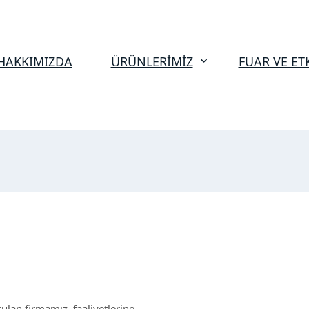
HAKKIMIZDA
ÜRÜNLERİMİZ
FUAR VE ET
lan firmamız, faaliyetlerine