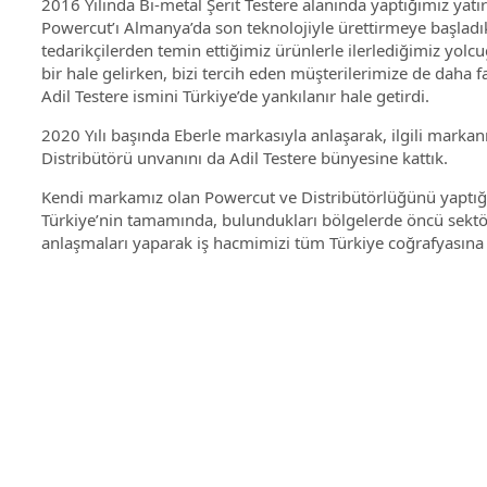
2016 Yılında Bi-metal Şerit Testere alanında yaptığımız yat
Powercut’ı Almanya’da son teknolojiyle ürettirmeye başladı
tedarikçilerden temin ettiğimiz ürünlerle ilerlediğimiz yolcuğ
bir hale gelirken, bizi tercih eden müşterilerimize de daha fa
Adil Testere ismini Türkiye’de yankılanır hale getirdi.
2020 Yılı başında Eberle markasıyla anlaşarak, ilgili markanı
Distribütörü unvanını da Adil Testere bünyesine kattık.
Kendi markamız olan Powercut ve Distribütörlüğünü yaptığı
Türkiye’nin tamamında, bulundukları bölgelerde öncü sektör 
anlaşmaları yaparak iş hacmimizi tüm Türkiye coğrafyasına g