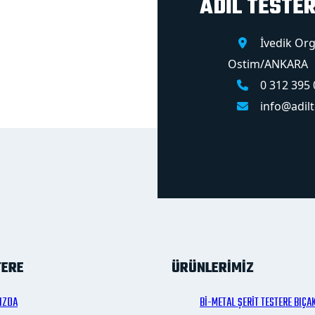
ADİL TESTE
İvedik Or
Ostim/ANKARA
0 312 395 
info@adil
TERE
ÜRÜNLERİMİZ
IZDA
Bİ-METAL ŞERİT TESTERE BIÇA