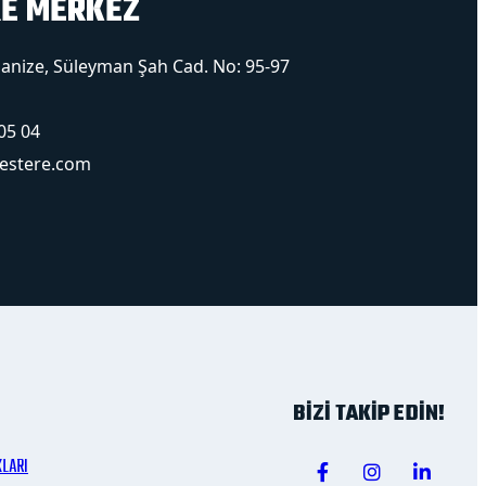
RE MERKEZ
ganize, Süleyman Şah Cad. No: 95-97
05 04
testere.com
BİZİ TAKİP EDİN!
KLARI